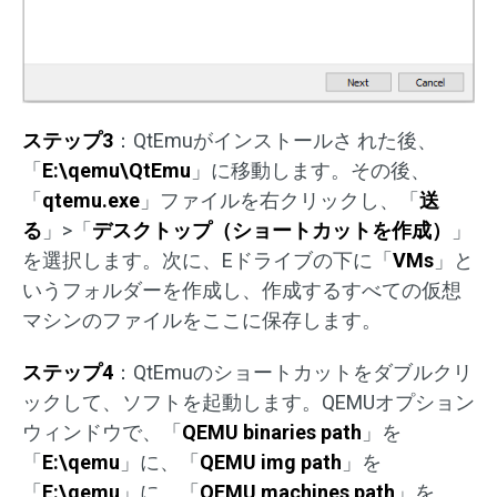
ステップ3
：QtEmuがインストールさ れた後、
「
E:\qemu\QtEmu
」に移動します。その後、
「
qtemu.exe
」ファイルを右クリックし、「
送
る
」>「
デスクトップ（ショートカットを作成）
」
を選択します。次に、Eドライブの下に「
VMs
」と
いうフォルダーを作成し、作成するすべての仮想
マシンのファイルをここに保存します。
ステップ4
：QtEmuのショートカットをダブルクリ
ックして、ソフトを起動します。QEMUオプション
ウィンドウで、「
QEMU binaries path
」を
「
E:\qemu
」に、「
QEMU img path
」を
「
E:\qemu
」に、「
QEMU machines path
」を