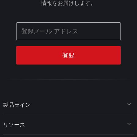
情報をお届けします。
製品ライン
MiniTool Partition Wizard
リソース
MiniTool Power Data Recovery
MiniTool ShadowMaker