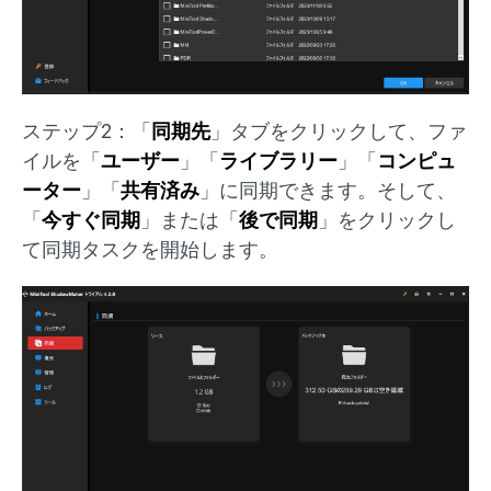
ステップ2：「
同期先
」タブをクリックして、ファ
イルを「
ユーザー
」「
ライブラリー
」「
コンピュ
ーター
」「
共有済み
」に同期できます。そして、
「
今すぐ同期
」または「
後で同期
」をクリックし
て同期タスクを開始します。