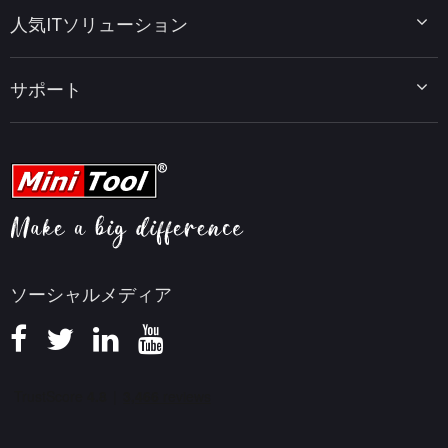
ディスクパーティションのヒント
MiniTool System Booster
人気ITソリューション
データ復元ヒント
MiniTool PDF Editor
データバックアップのヒント
MiniTool MovieMaker
Windows 10をWindows 11にアップグレード
PC高速化ヒント
MiniTool uTube Downloader
サポート
MiniTool ニュースセンター
PDF編集ヒント
MiniTool Video Converter
動画編集ヒント
MiniTool Screen Recorder
会社概要
YouTubeヒント
FAQセンター
ビデオ変換ヒント
ヘルプ
画面録画ヒント
返金ポリシー
知識ベース
ソーシャルメディア