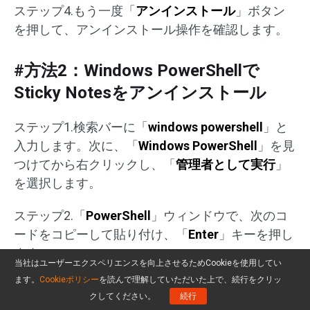
ステップ4.もう一度「
アンインストール
」ボタン
を押して、アンインストール操作を確認します。
#方法2：Windows PowerShellで
Sticky Notesをアンインストール
ステップ1.検索バーに「
windows powershell
」と
入力します。次に、「
Windows PowerShell
」を見
つけてから右クリックし、「
管理者として実行
」
を選択します。
ステップ2.「
PowerShell
」ウィンドウで、次のコ
ードをコピーして貼り付け、「
Enter
」キーを押し
ます。
当社はユーザーエクスペリエンスを向上させるためCookieを使用してい
ます。
Cookieポリシー
を読んで理解していただいた上で、続行をクリッ
Get-AppxPackage
クしてください。
続行
Microsoft.MicrosoftStickyNotes | Remove-