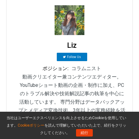
Liz
Follow Us
ポジション:
コラムニスト
動画クリエイター兼コンテンツエディター。
YouTubeショート動画の企画・制作に加え、PC
のトラブル解決や技術解説記事の執筆を中心に
活動しています。 専門分野はデータバックアッ
プとメディア変換技術。3年以上の実務経験を活
かし、画面録画やデータ保護、システムトラブ
当社はユーザーエクスペリエンスを向上させるためCookieを使用してい
ます。
Cookieポリシー
を読んで理解していただいた上で、続行をクリッ
ルの迅速な解決方法を分かりやすく解説してい
クしてください。
続行
ます。 「複雑なプロセスを、誰でも再現できる