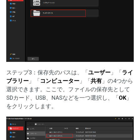
ステップ3：保存先のパスは、「
ユーザー
」「
ライ
ブラリー
」「
コンピューター
」「
共有
」の4つから
選択できます。ここで、ファイルの保存先として
SDカード、USB、NASなどを一つ選択し、「
OK
」
をクリックします。