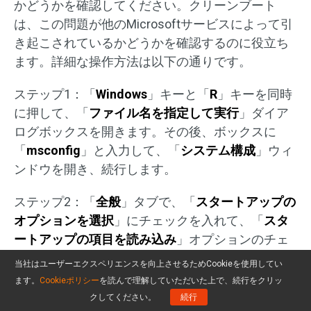
かどうかを確認してください。クリーンブート
は、この問題が他のMicrosoftサービスによって引
き起こされているかどうかを確認するのに役立ち
ます。詳細な操作方法は以下の通りです。
ステップ1：「
Windows
」キーと「
R
」キーを同時
に押して、「
ファイル名を指定して実行
」ダイア
ログボックスを開きます。その後、ボックスに
「
msconfig
」と入力して、「
システム構成
」ウィ
ンドウを開き、続行します。
ステップ2：「
全般
」タブで、「
スタートアップの
オプションを選択
」にチェックを入れて、「
スタ
ートアップの項目を読み込み
」オプションのチェ
ックを外して続行します。
当社はユーザーエクスペリエンスを向上させるためCookieを使用してい
ます。
Cookieポリシー
を読んで理解していただいた上で、続行をクリッ
クしてください。
続行