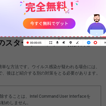
 オペレーティング システムが正常に動作するために不可欠な
況に基づいてhkcmdモジュールを削除することもで
ルのスタートアップの無効化
する簡単な方法です。ウイルス感染が疑われる場合には、
で、後ほど紹介する別の対策をとる必要があります。
は、Intel Command User Interfaceを
お勧めしません。