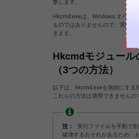
撃します。
Hkcmd.exeは、Windows
ものではありませんので、実際の状
きます。
Hkcmdモジュー
（3つの方法）
以下は、hkcmd.exeを無効に
これらの方法は適用できませんの
注：
実行ファイルを手動で削除すること
破壊するおそれがあるため、