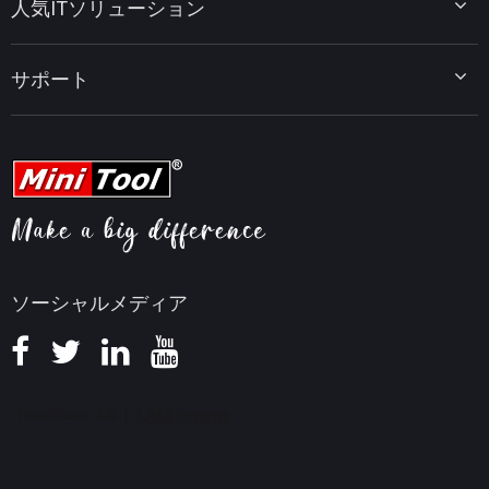
人気ITソリューション
データ復元ヒント
MiniTool PDF Editor
データバックアップのヒント
MiniTool MovieMaker
Windows 10をWindows 11にアップグレード
PC高速化ヒント
MiniTool uTube Downloader
サポート
MiniTool ニュースセンター
PDF編集ヒント
MiniTool Video Converter
動画編集ヒント
MiniTool Screen Recorder
会社概要
YouTubeヒント
FAQセンター
ビデオ変換ヒント
ヘルプ
画面録画ヒント
返金ポリシー
知識ベース
ソーシャルメディア