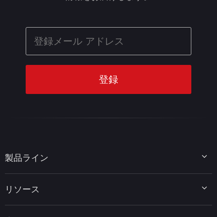
製品ライン
MiniTool Partition Wizard
リソース
MiniTool Power Data Recovery
MiniTool ShadowMaker
ディスクパーティションのヒント
MiniTool System Booster