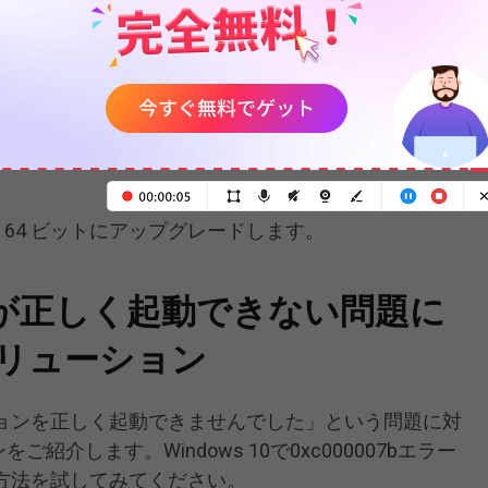
クを再インストールまたは修復します。
す。
C++再頒布可能パッケージを再インストールします。
ットから 64 ビットにアップグレードします。
が正しく起動できない問題に
ソリューション
ョンを正しく起動できませんでした」という問題に対
紹介します。Windows 10で0xc000007bエラー
方法を試してみてください。