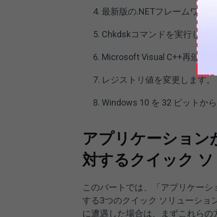
最新版の.NETフレームワー
Chkdskコマンドを実行しま
Microsoft Visual 
レジストリ値を変更します。
Windows 10 を 32 ビ
アプリケーション
対するクイック 
このパートでは、「アプリケーシ
する3つのクイック ソリューションをご
に遭遇した場合は、まずこれらの