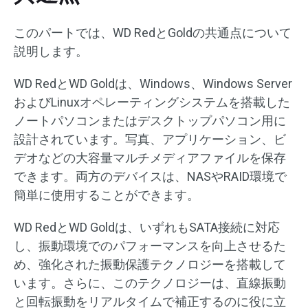
このパートでは、WD RedとGoldの共通点について
説明します。
WD RedとWD Goldは、Windows、Windows Server
およびLinuxオペレーティングシステムを搭載した
ノートパソコンまたはデスクトップパソコン用に
設計されています。写真、アプリケーション、ビ
デオなどの大容量マルチメディアファイルを保存
できます。両方のデバイスは、NASやRAID環境で
簡単に使用することができます。
WD RedとWD Goldは、いずれもSATA接続に対応
し、振動環境でのパフォーマンスを向上させるた
め、強化された振動保護テクノロジーを搭載して
います。さらに、このテクノロジーは、直線振動
と回転振動をリアルタイムで補正するのに役に立