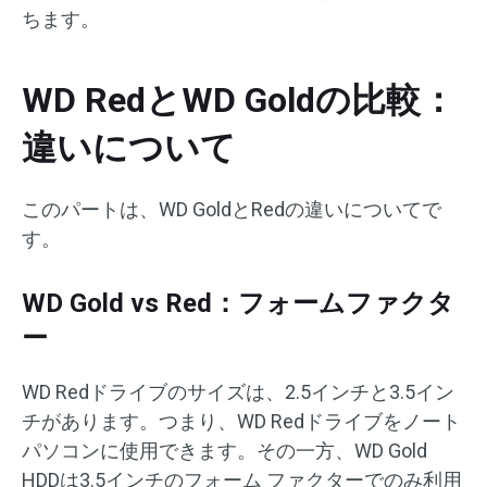
ちます。
WD RedとWD Goldの比較：
違いについて
このパートは、WD GoldとRedの違いについてで
す。
WD Gold vs Red：フォームファクタ
ー
WD Redドライブのサイズは、2.5インチと3.5イン
チがあります。つまり、WD Redドライブをノート
パソコンに使用できます。その一方、WD Gold
HDDは3.5インチのフォーム ファクターでのみ利用