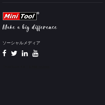
動画編集ヒント
MiniTool Screen Recorder
会社概要
YouTubeヒント
FAQセンター
ビデオ変換ヒント
ヘルプ
画面録画ヒント
返金ポリシー
知識ベース
ソーシャルメディア