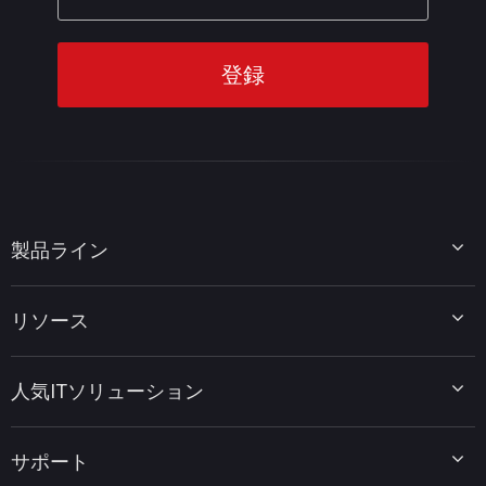
製品ライン
MiniTool Partition Wizard
リソース
MiniTool Power Data Recovery
MiniTool ShadowMaker
ディスクパーティションのヒント
MiniTool System Booster
人気ITソリューション
データ復元ヒント
MiniTool PDF Editor
データバックアップのヒント
MiniTool MovieMaker
Windows 10をWindows 11にアップグレード
PC高速化ヒント
MiniTool uTube Downloader
サポート
MiniTool ニュースセンター
PDF編集ヒント
MiniTool Video Converter