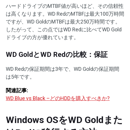
ハードドライブのMTBF値が高いほど、その信頼性
は高くなります。WD RedのMTBFは最大100万時間
ですが、WD GoldのMTBFは最大250万時間です。
したがって、この点ではWD Redに比べてWD Gold
ドライブの方が優れています。
WD GoldとWD Redの比較：保証
WD Redの保証期間は3年で、WD Goldの保証期間
は5年です。
関連記事:
WD Blue vs Black –どのHDDを購入すべきか?
Windows OSをWD Goldまた