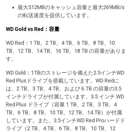
最大512MBのキャッシュ容量と最大269MB/s
の転送速度を提供しています。
WD Gold vs Red：容量
WD Red：1 TB、2 TB、4 TB、6 TB、8 TB、10
TB、12 TB、14 TB、16 TB、18 TB の容量がありま
す。
WD Gold：1TBのストレージを備えた2.5インチWD
Red Plusドライブを搭載しています。WD Redに
は、2 TB、3 TB、4 TB、および 6 TB の容量の3.5
インチドライブが付属しています。3.5 インチ WD
Red Plus ドライブ（容量 1 TB、2 TB、3 TB、4
TB、6 TB、8 TB、10 TB、12 TB、14 TB）が付属
しています。また、3.5インチWD Red Proハードド
ライブ（2 TB、4 TB、6 TB、8 TB、10 TB、12