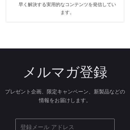
早く解決する実用的なコンテンツを発信してい
ます。
メルマガ登録
プレゼント企画、限定キャンペーン、新製品などの
情報をお届けします。