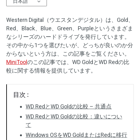
日本語
Western Digital（ウエスタンデジタル）は、Gold、
Red、Black、Blue、Green、Purpleというさまざま
なシリーズのハードドライブを発行しています。
その中から1つを選びたいが、どっちが良いのか分
からないという方は、この記事をご覧ください。
MiniTool
のこの記事では、WD GoldとWD Redの比
較に関する情報を提供しています。
目次 :
WD RedとWD Goldの比較 – 共通点
WD RedとWD Goldの比較：違いについ
て
Windows OSをWD GoldまたはRedに移行