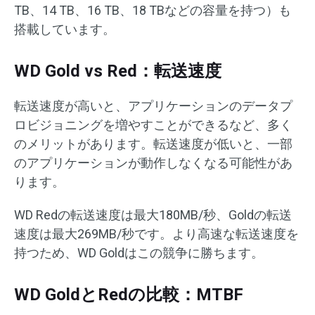
TB、14 TB、16 TB、18 TBなどの容量を持つ）も
搭載しています。
WD Gold vs Red：転送速度
転送速度が高いと、アプリケーションのデータプ
ロビジョニングを増やすことができるなど、多く
のメリットがあります。転送速度が低いと、一部
のアプリケーションが動作しなくなる可能性があ
ります。
WD Redの転送速度は最大180MB/秒、Goldの転送
速度は最大269MB/秒です。より高速な転送速度を
持つため、WD Goldはこの競争に勝ちます。
WD GoldとRedの比較：MTBF