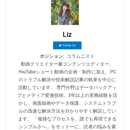
Liz
Follow Us
ポジション:
コラムニスト
動画クリエイター兼コンテンツエディター。
YouTubeショート動画の企画・制作に加え、PC
のトラブル解決や技術解説記事の執筆を中心に
活動しています。 専門分野はデータバックアッ
プとメディア変換技術。3年以上の実務経験を活
かし、画面録画やデータ保護、システムトラブ
ルの迅速な解決方法を分かりやすく解説してい
ます。 「複雑なプロセスを、誰でも再現できる
シンプルさへ」をモットーに、読者の悩みを素