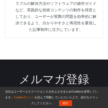
ラブルの解決方法やソフトウェアの操作ガイド
など、実践的な技術コンテンツの制作を得意と
しており、ユーザーが実際の問題を効率的に解
決できるよう、分かりやすさと再現性を重視し
た記事制作に注力しています。
メルマガ登録
当社はユーザーエクスペリエンスを向上させるためCookieを使用してい
プレゼント企画、限定キャンペーン、新製品などの
ます。
Cookieポリシー
を読んで理解していただいた上で、続行をクリッ
情報をお届けします。
クしてください。
続行