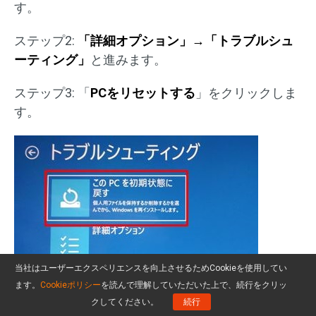
す。
ステップ2:
「詳細オプション」→「トラブルシュ
ーティング」
と進みます。
ステップ3: 「
PCをリセットする
」をクリックしま
す。
当社はユーザーエクスペリエンスを向上させるためCookieを使用してい
ます。
Cookieポリシー
を読んで理解していただいた上で、続行をクリッ
クしてください。
続行
ステップ4: 画面の指示に従って、デバイスに