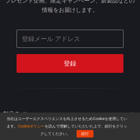
プレゼント企画、限定キャンペーン、新製品などの
情報をお届けします。
製品ライン
当社はユーザーエクスペリエンスを向上させるためCookieを使用してい
ます。
Cookieポリシー
を読んで理解していただいた上で、続行をクリッ
MiniTool Partition Wizard
リソース
クしてください。
続行
MiniTool Power Data Recovery