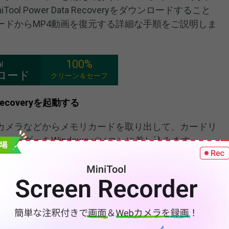
l Power Data Recoveryをダウンロードすること
ードからMP4動画を復元する詳細な手順をご説明しま
100%
l
ロード
クリーン＆セーフ
a Recoveryを起動する
カメラなどからメモリカードを取り出して、カードリ
リーダーをWindowsパソコンに差し込みます。
認識されているかどうかを確認し、表示されない場合
で見れない問題
を解決してください。
iTool Power Data Recoveryを起動できま