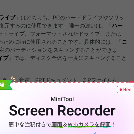
ライブ
」はどちらも、PCのハードドライブやソリッ
を復元するのに使用できます。唯一の違いは、「
ハー
たドライブ、フォーマットされたドライブ、または
するために特に使用されることです。具体的には、「
こ
定のパーティションをスキャンすることができま
イブ
」では、ディスク全体を一度にスキャンすること
動画、音声、PPTドキュメント、ZIPファイルな
復元することができます。
る方法｜フリーソフト
ウェアは、
ノートパソコンの電源が入らない
、
indows 10のエラーコード0xc000000e
、
隠しファイル
状況でサムスンのPCからデータを回復することがで