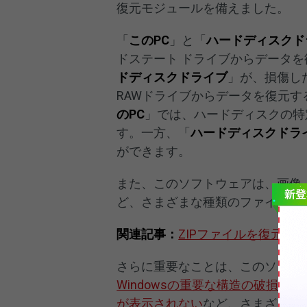
復元モジュールを備えました。
「
このPC
」と「
ハードディスクド
ドステート ドライブからデータ
ドディスクドライブ
」が、損傷し
RAWドライブからデータを復元
のPC
」では、ハードディスクの特
す。一方、「
ハードディスクドラ
ができます。
また、このソフトウェアは、画像、
ど、さまざまな種類のファイルを
関連記事：
ZIPファイルを復元す
さらに重要なことは、このソフト
Windowsの重要な構造の破損
、
W
が表示されない
など、さまざまな