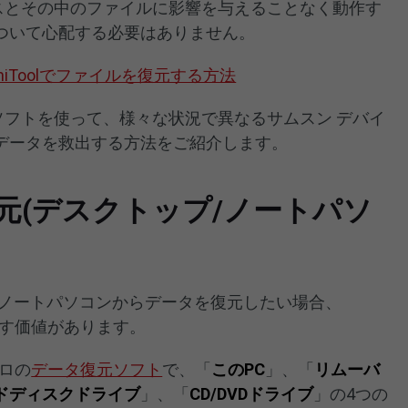
バイスとその中のファイルに影響を与えることなく動作す
ついて心配する必要はありません。
niToolでファイルを復元する方法
olソフトを使って、様々な状況で異なるサムスン デバイ
データを救出する方法をご紹介します。
元(デスクトップ/ノートパソ
はノートパソコンからデータを復元したい場合、
veryは試す価値があります。
はプロの
データ復元ソフト
で、「
このPC
」、「
リムーバ
ドディスクドライブ
」、「
CD/DVDドライブ
」の4つの