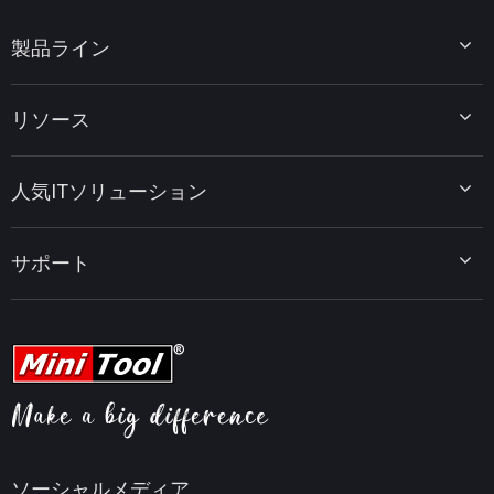
製品ライン
MiniTool Partition Wizard
リソース
MiniTool Power Data Recovery
MiniTool ShadowMaker
ディスクパーティションのヒント
MiniTool System Booster
人気ITソリューション
データ復元ヒント
MiniTool PDF Editor
データバックアップのヒント
MiniTool MovieMaker
Windows 10をWindows 11にアップグレード
PC高速化ヒント
MiniTool uTube Downloader
サポート
MiniTool ニュースセンター
PDF編集ヒント
MiniTool Video Converter
動画編集ヒント
MiniTool Screen Recorder
会社概要
YouTubeヒント
FAQセンター
ビデオ変換ヒント
ヘルプ
画面録画ヒント
返金ポリシー
知識ベース
ソーシャルメディア