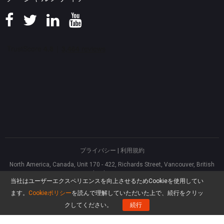
プライバシー
|
利用規約
North America, Canada, Unit 170 - 422, Richards Street, Vancouver, British
Columbia, V6B 2Z4
当社はユーザーエクスペリエンスを向上させるためCookieを使用してい
Asia, Hong Kong, Suite 820,8/F., Ocean Centre, Harbour City, 5 Canton Road,
Tsim Sha Tsui, Kowloon
ます。
Cookieポリシー
を読んで理解していただいた上で、続行をクリッ
®
Copyright ©
2026
MiniTool
Software Limited, All rights reserved.
クしてください。
続行