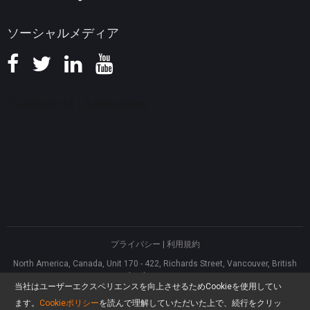
ソーシャルメディア
プライバシー
|
利用規約
North America, Canada, Unit 170 - 422, Richards Street, Vancouver, British
Columbia, V6B 2Z4
当社はユーザーエクスペリエンスを向上させるためCookieを使用してい
Asia, Hong Kong, Suite 820,8/F., Ocean Centre, Harbour City, 5 Canton Road,
Tsim Sha Tsui, Kowloon
ます。
Cookieポリシー
を読んで理解していただいた上で、続行をクリッ