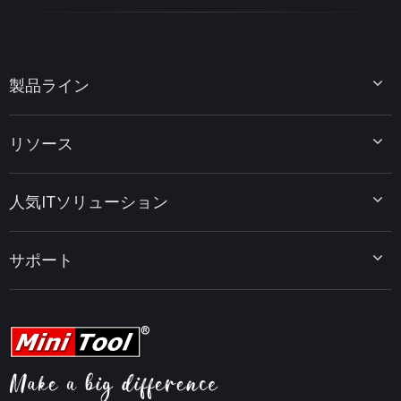
製品ライン
MiniTool Partition Wizard
リソース
MiniTool Power Data Recovery
MiniTool ShadowMaker
ディスクパーティションのヒント
MiniTool System Booster
人気ITソリューション
データ復元ヒント
MiniTool PDF Editor
データバックアップのヒント
MiniTool MovieMaker
Windows 10をWindows 11にアップグレード
PC高速化ヒント
MiniTool uTube Downloader
サポート
MiniTool ニュースセンター
PDF編集ヒント
MiniTool Video Converter
動画編集ヒント
MiniTool Screen Recorder
会社概要
YouTubeヒント
FAQセンター
ビデオ変換ヒント
ヘルプ
画面録画ヒント
返金ポリシー
知識ベース