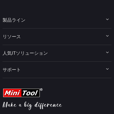
製品ライン
MiniTool Partition Wizard
リソース
MiniTool Power Data Recovery
MiniTool ShadowMaker
ディスクパーティションのヒント
MiniTool System Booster
人気ITソリューション
データ復元ヒント
MiniTool PDF Editor
データバックアップのヒント
MiniTool MovieMaker
Windows 10をWindows 11にアップグレード
PC高速化ヒント
MiniTool uTube Downloader
サポート
MiniTool ニュースセンター
PDF編集ヒント
MiniTool Video Converter
動画編集ヒント
MiniTool Screen Recorder
会社概要
YouTubeヒント
FAQセンター
ビデオ変換ヒント
ヘルプ
画面録画ヒント
返金ポリシー
知識ベース