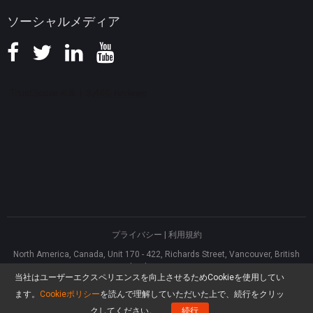
ソーシャルメディア
プライバシー
|
利用規約
North America, Canada, Unit 170 - 422, Richards Street, Vancouver, British
Columbia, V6B 2Z4
当社はユーザーエクスペリエンスを向上させるためCookieを使用してい
Asia, Hong Kong, Suite 820,8/F., Ocean Centre, Harbour City, 5 Canton Road,
Tsim Sha Tsui, Kowloon
ます。
Cookieポリシー
を読んで理解していただいた上で、続行をクリッ
®
Copyright ©
2026
MiniTool
Software Limited, All rights reserved.
クしてください。
続行