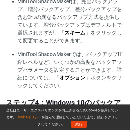
MiniTool ShadowMakerは、完全バックアッ
プ、増分バックアップ、差分バックアップを
含む3つの異なるバックアップ方式を提供し
ています。増分バックアップはデフォルトで
選択されますが、「
スキーム
」をクリックし
て変更することができます。
MiniTool ShadowMakerでは、バックアップ圧
縮レベルなど、いくつかの高度なバックアッ
プパラメータを設定することができます。詳
細については、「
オプション
」ボタンをクリ
ックしてください。
ステップ4：Windows 10のバックア
ップの開始
当社はユーザーエクスペリエンスを向上させるためCookieを使用してい
ます。
Cookieポリシー
を読んで理解していただいた上で、続行をクリッ
クしてください。
続行
「
今すぐバックアップ
」をクリックすると、