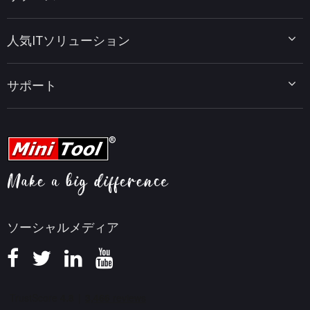
MiniTool ShadowMaker
ディスクパーティションのヒント
MiniTool System Booster
人気ITソリューション
データ復元ヒント
MiniTool PDF Editor
データバックアップのヒント
MiniTool MovieMaker
Windows 10をWindows 11にアップグレード
PC高速化ヒント
MiniTool uTube Downloader
サポート
MiniTool ニュースセンター
PDF編集ヒント
MiniTool Video Converter
動画編集ヒント
MiniTool Screen Recorder
会社概要
YouTubeヒント
FAQセンター
ビデオ変換ヒント
ヘルプ
画面録画ヒント
返金ポリシー
知識ベース
ソーシャルメディア