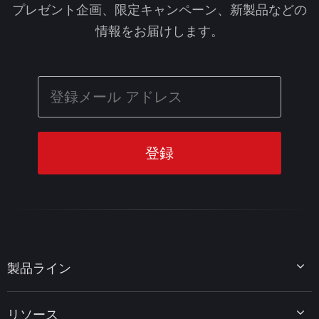
プレゼント企画、限定キャンペーン、新製品などの
情報をお届けします。
製品ライン
MiniTool Partition Wizard
リソース
MiniTool Power Data Recovery