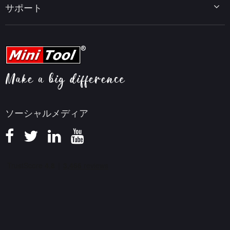
PC高速化ヒント
MiniTool uTube Downloader
サポート
MiniTool ニュースセンター
PDF編集ヒント
MiniTool Video Converter
動画編集ヒント
MiniTool Screen Recorder
会社概要
YouTubeヒント
FAQセンター
ビデオ変換ヒント
ヘルプ
画面録画ヒント
返金ポリシー
知識ベース
ソーシャルメディア