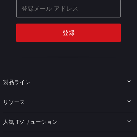
製品ライン
MiniTool Partition Wizard
リソース
MiniTool Power Data Recovery
MiniTool ShadowMaker
ディスクパーティションのヒント
MiniTool System Booster
人気ITソリューション
データ復元ヒント
MiniTool PDF Editor
データバックアップのヒント
MiniTool MovieMaker
Windows 10をWindows 11にアップグレード