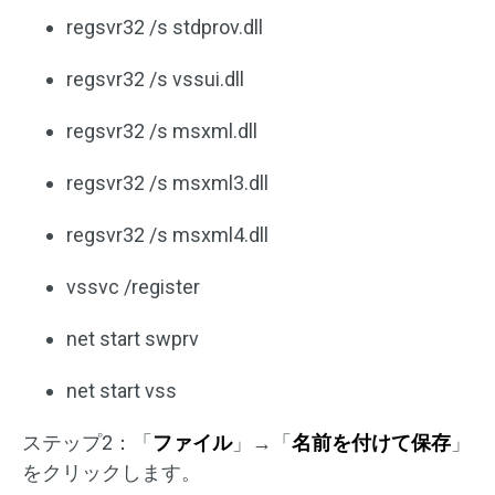
regsvr32 /s stdprov.dll
regsvr32 /s vssui.dll
regsvr32 /s msxml.dll
regsvr32 /s msxml3.dll
regsvr32 /s msxml4.dll
vssvc /register
net start swprv
net start vss
ステップ2：「
ファイル
」→「
名前を付けて保存
」
をクリックします。