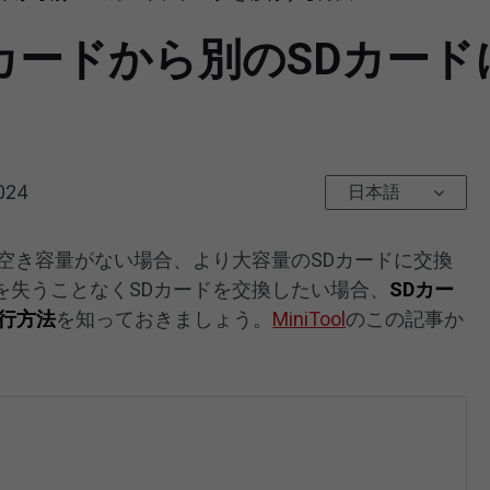
カードから別のSDカー
024
日本語
空き容量がない場合、より大容量のSDカードに交換
を失うことなくSDカードを交換したい場合、
SDカー
行方法
を知っておきましょう。
MiniTool
のこの記事か
。