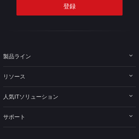
製品ライン
MiniTool Partition Wizard
リソース
MiniTool Power Data Recovery
MiniTool ShadowMaker
ディスクパーティションのヒント
MiniTool System Booster
人気ITソリューション
データ復元ヒント
MiniTool PDF Editor
データバックアップのヒント
MiniTool MovieMaker
Windows 10をWindows 11にアップグレード
PC高速化ヒント
MiniTool uTube Downloader
サポート
MiniTool ニュースセンター
PDF編集ヒント
MiniTool Video Converter
動画編集ヒント
MiniTool Screen Recorder
会社概要
YouTubeヒント
FAQセンター