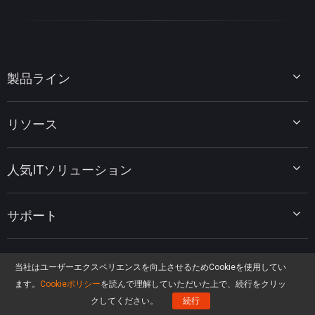
製品ライン
MiniTool Partition Wizard
リソース
MiniTool Power Data Recovery
MiniTool ShadowMaker
ディスクパーティションのヒント
MiniTool System Booster
人気ITソリューション
データ復元ヒント
MiniTool PDF Editor
データバックアップのヒント
MiniTool MovieMaker
Windows 10をWindows 11にアップグレード
PC高速化ヒント
MiniTool uTube Downloader
サポート
MiniTool ニュースセンター
PDF編集ヒント
MiniTool Video Converter
動画編集ヒント
MiniTool Screen Recorder
会社概要
YouTubeヒント
FAQセンター
当社はユーザーエクスペリエンスを向上させるためCookieを使用してい
ビデオ変換ヒント
ヘルプ
ます。
Cookieポリシー
を読んで理解していただいた上で、続行をクリッ
画面録画ヒント
返金ポリシー
クしてください。
続行
知識ベース