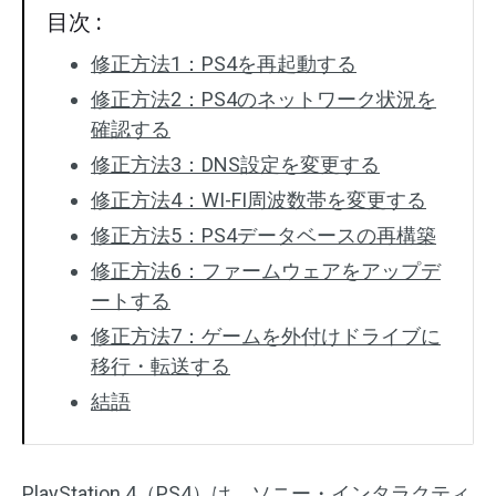
目次 :
修正方法1：PS4を再起動する
修正方法2：PS4のネットワーク状況を
確認する
修正方法3：DNS設定を変更する
修正方法4：WI-FI周波数帯を変更する
修正方法5：PS4データベースの再構築
修正方法6：ファームウェアをアップデ
ートする
修正方法7：ゲームを外付けドライブに
移⾏・転送する
結語
PlayStation 4（PS4）は、ソニー・インタラクティ