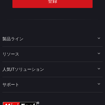
製品ライン
MiniTool Partition Wizard
リソース
MiniTool Power Data Recovery
MiniTool ShadowMaker
ディスクパーティションのヒント
MiniTool System Booster
人気ITソリューション
データ復元ヒント
MiniTool PDF Editor
データバックアップのヒント
MiniTool MovieMaker
Windows 10をWindows 11にアップグレード
PC高速化ヒント
MiniTool uTube Downloader
サポート
MiniTool ニュースセンター
PDF編集ヒント
MiniTool Video Converter
動画編集ヒント
MiniTool Screen Recorder
会社概要
YouTubeヒント
FAQセンター
ビデオ変換ヒント