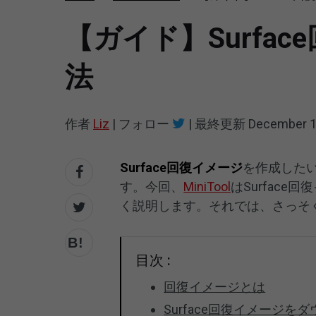
【ガイド】Surf
法
作者
Liz
|
フォロー
|
最終更新
December 1
Surface回復イメージ
を作成した
す。今回、
MiniTool
はSurfac
く説明します。それでは、さっそ
目次 :
回復イメージとは
Surface回復イメージを