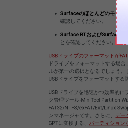
Surfaceのほとんどのモデル
確認してください。
Surface RTおよびSurface
とを確認してください。
USBドライブのフォーマットがFAT
ドライブをフォーマットする場合、
ルが第一の選択となるでしょう。し
USBドライブをフォーマットする
USBドライブを迅速かつ効率的
ク管理ツール-MiniTool Parti
FAT32/NTFS/exFAT/Ext/
ンマネージャです。さらに、
デー
GPTに変換する、
パーティション