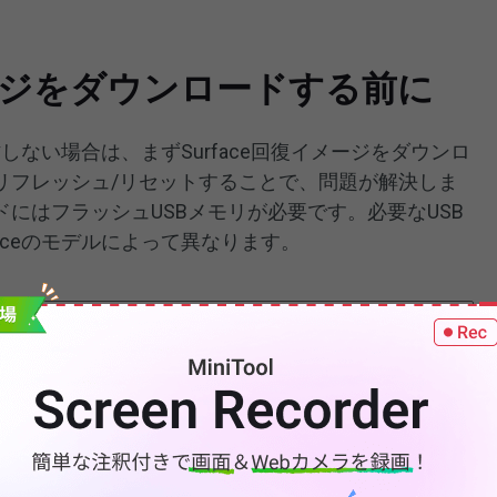
イメージをダウンロードする前に
作しない場合は、まずSurface回復イメージをダウンロ
リフレッシュ/リセットすることで、問題が解決しま
にはフラッシュUSBメモリが必要です。必要なUSB
aceのモデルによって異なります。
は、Surface Pro、Surface Pro
 Go、Surface Go 2/3、Surface Hub 25、Surface
e Book、Surface Laptop 1/2/3/4/SEなど多種類の
。