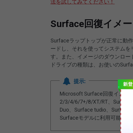
法を試してみてください！
Surface回復
Surfaceラップトップが正常に動
ードし、それを使ってシステムを
す。また、イメージのダウンロード
ドライブの種類は、お使いのSurf
提示:
Microsoft Surface回復イメージ
2/3/4/6/7+/8/XT/RT、Surface
Duo、Surface tudio、Surfac
Surfaceモデルに利用可能です