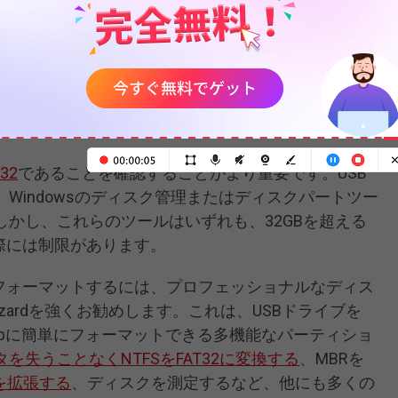
用
： USBメモリに16GB以上の空き容量があることを
 2モデル用
：USBドライブの空き容量が8GB以上あるこ
32
であることを確認することがより重要です。USB
Windowsのディスク管理またはディスクパートツー
かし、これらのツールはいずれも、32GBを超える
際には制限があります。
にフォーマットするには、プロフェッショナルなディス
tion Wizardを強くお勧めします。これは、USBドライブを
Linux Swapに簡単にフォーマットできる多機能なパーティショ
タを失うことなくNTFSをFAT32に変換する
、MBRを
を拡張する
、ディスクを測定するなど、他にも多くの