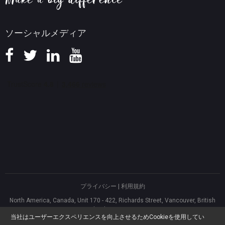
ソーシャルメディア
プライバシー
|
利用規約
North America, Canada, Unit 170 - 422, Richards Street, Vancouver, British
Columbia, V6B 2Z4
当社はユーザーエクスペリエンスを向上させるためCookieを使用してい
Asia, Hong Kong, Suite 820,8/F., Ocean Centre, Harbour City, 5 Canton Road,