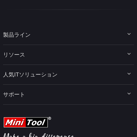
製品ライン
MiniTool Partition Wizard
リソース
MiniTool Power Data Recovery
MiniTool ShadowMaker
ディスクパーティションのヒント
MiniTool System Booster
人気ITソリューション
データ復元ヒント
MiniTool PDF Editor
データバックアップのヒント
MiniTool MovieMaker
Windows 10をWindows 11にアップグレード
PC高速化ヒント
MiniTool uTube Downloader
サポート
MiniTool ニュースセンター
PDF編集ヒント
MiniTool Video Converter
動画編集ヒント
MiniTool Screen Recorder
会社概要
YouTubeヒント
FAQセンター
ビデオ変換ヒント
ヘルプ
画面録画ヒント
返金ポリシー
知識ベース