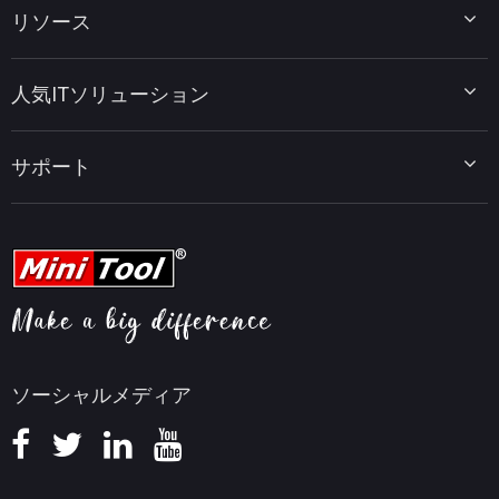
リソース
MiniTool Power Data Recovery
MiniTool ShadowMaker
ディスクパーティションのヒント
MiniTool System Booster
人気ITソリューション
データ復元ヒント
MiniTool PDF Editor
データバックアップのヒント
MiniTool MovieMaker
Windows 10をWindows 11にアップグレード
PC高速化ヒント
MiniTool uTube Downloader
サポート
MiniTool ニュースセンター
PDF編集ヒント
MiniTool Video Converter
動画編集ヒント
MiniTool Screen Recorder
会社概要
YouTubeヒント
FAQセンター
ビデオ変換ヒント
ヘルプ
画面録画ヒント
返金ポリシー
知識ベース
ソーシャルメディア