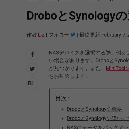
DroboとSynol
作者
Liz
|
フォロー
|
最終更新
February 7,
NASデバイスを選択する際、例えばD
い場合があります。DroboとSy
が見つかります。また、
MiniToo
をお勧めします。
目次 :
DroboとSynologyの概要
DroboとSynologyの違
NASにデータをバックア