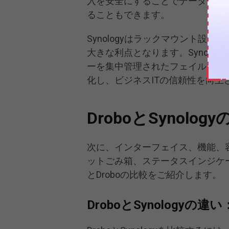
入を安全にすることでデータ管理
ることもできます。
Synologyはラックマウント
大きな利点となります。Synolog
ーを集中管理されたフェイルオー
化し、ビジネスITの信頼性を向上
DroboとSynol
次に、インターフェイス、機能、
ットごみ箱、ステータスインジケータ
とDroboの比較をご紹介します。
DroboとSynology