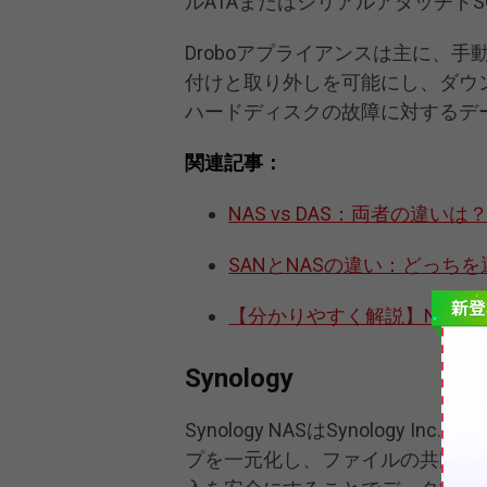
ルATAまたはシリアルアタッチド
Droboアプライアンスは主に、
付けと取り外しを可能にし、ダウ
ハードディスクの故障に対するデ
関連記事：
NAS vs DAS：両者の違
SANとNASの違い：どっち
【分かりやすく解説】NAS 
Synology
Synology NASはSynolog
プを一元化し、ファイルの共同作