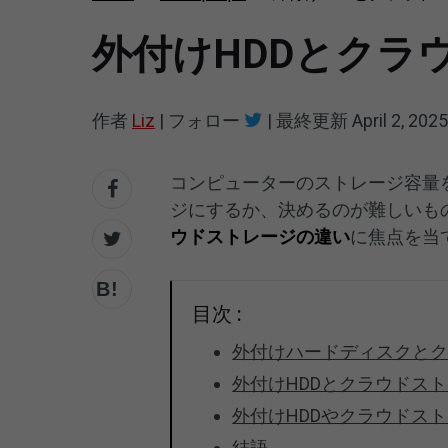
外付けHDDとクラ
作者
Liz
|
フォロー
|
最終更新
April 2, 2025
コンピューターのストレージ容量
ジにするか、決めるのが難しいも
ウドストレージの違い
に焦点を当
目次 :
外付けハードディスクと
外付けHDDとクラウドス
外付けHDDやクラウドス
結語