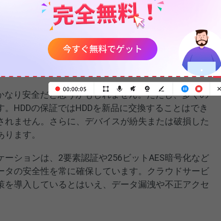
い場合、モバイルデータさえあれば、Wi-Fiがなく
Dを比較する際に、安全性は重要な要素です。
、かなり安全だと思うかもしれません。ただし、多くの
。HDDの保証ではHDDを新品に交換することはでき
されません。さらに、デバイスが紛失または破損した
あります。
ーションは、2要素認証や256ビットAES暗号化など
ータの安全性を常に確保しています。クラウドサービ
策を導入しているとはいえ、データ漏洩や不正アクセ