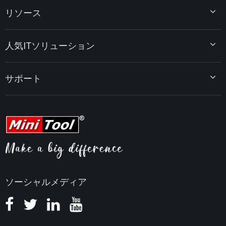
MiniTool Partition Wizard
リソース
MiniTool Power Data Recovery
MiniTool ShadowMaker
ディスクパーティションのヒント
MiniTool System Booster
人気ITソリューション
データ復元ヒント
MiniTool PDF Editor
データバックアップのヒント
MiniTool MovieMaker
Windows 10をWindows 11にアップグレード
PC高速化ヒント
MiniTool uTube Downloader
サポート
MiniTool ニュースセンター
PDF編集ヒント
MiniTool Video Converter
動画編集ヒント
MiniTool Screen Recorder
会社概要
YouTubeヒント
FAQセンター
ビデオ変換ヒント
ヘルプ
画面録画ヒント
返金ポリシー
知識ベース
ソーシャルメディア