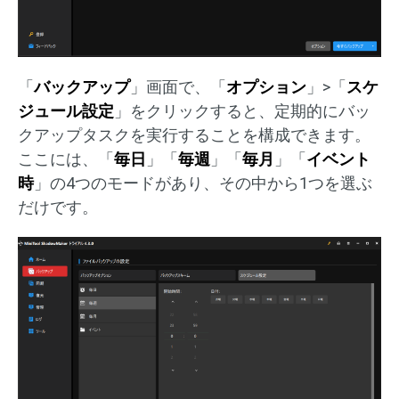
「
バックアップ
」画面で、「
オプション
」>「
スケ
ジュール設定
」をクリックすると、定期的にバッ
クアップタスクを実行することを構成できます。
ここには、「
毎日
」「
毎週
」「
毎月
」「
イベント
時
」の4つのモードがあり、その中から1つを選ぶ
だけです。