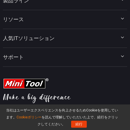
製品ライン
MiniTool Partition Wizard
リソース
MiniTool Power Data Recovery
MiniTool ShadowMaker
ディスクパーティションのヒント
MiniTool System Booster
人気ITソリューション
データ復元ヒント
MiniTool PDF Editor
データバックアップのヒント
MiniTool MovieMaker
Windows 10をWindows 11にアップグレード
PC高速化ヒント
MiniTool uTube Downloader
サポート
MiniTool ニュースセンター
PDF編集ヒント
MiniTool Video Converter
動画編集ヒント
MiniTool Screen Recorder
会社概要
YouTubeヒント
FAQセンター
ビデオ変換ヒント
ヘルプ
画面録画ヒント
返金ポリシー
知識ベース
当社はユーザーエクスペリエンスを向上させるためCookieを使用してい
ソーシャルメディア
ます。
Cookieポリシー
を読んで理解していただいた上で、続行をクリッ
クしてください。
続行