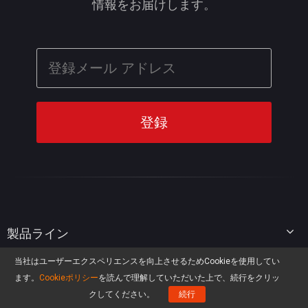
情報をお届けします。
製品ライン
当社はユーザーエクスペリエンスを向上させるためCookieを使用してい
MiniTool Partition Wizard
リソース
ます。
Cookieポリシー
を読んで理解していただいた上で、続行をクリッ
MiniTool Power Data Recovery
クしてください。
続行
MiniTool ShadowMaker