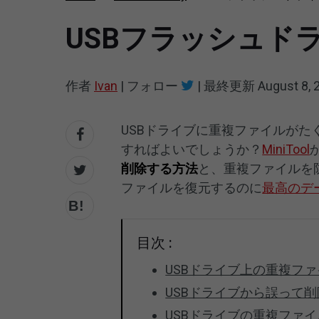
USBフラッシュド
作者
Ivan
|
フォロー
|
最終更新
August 8, 
USBドライブに重複ファイルが
すればよいでしょうか？
MiniTool
削除する方法
と、重複ファイルを
ファイルを復元するのに
最高のデ
目次 :
USBドライブ上の重複フ
USBドライブから誤って
USBドライブの重複ファ