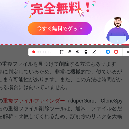
で並べ替えることで、重複ファイルを見つけることも
除ツールでUSBドライブ上の重複ファイ
上の重複ファイルを見つけて削除する方法もあります
準に判定しているため、非常に機械的で、似ているが
しまう可能性があります。また、この方法は時間がか
ある場合には向いていません。
の
重複ファイルファインダー
（duperGuru、 CloneSpy
らの重複ファイル削除ツールは、通常、ファイル名だ
を解析・比較してくれるため、誤削除のリスクを大幅