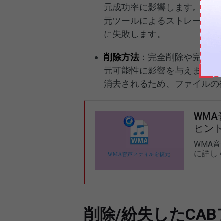
元成功率に影響します。たと
元ツールによるストレージデ
に失敗します。
削除方法
：完全削除や完全フ
元可能性に影響を与えます。
消去されるため、ファイルの
WM
ヒン
WMA
に詳し
削除/紛失したCA