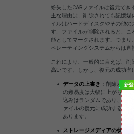
紛失したCABファイルは復元で
主な理由は、削除されても記憶媒
イルはハードディスクやその他の
す。ファイルが削除されると、こ
能としてマークされます。つまり
ペレーティングシステムからは直
これにより、一般的に言えば、削
高いです。しかし、復元の成功率
データの上書き
：削除された
の難易度は大幅に上がり、復
込みはランダムであり、どの
ァイルの復元に成功する前に
あります。
ストレージメディアの状態
：