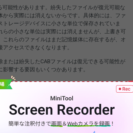
きる可能性があります。紛失したファイルが復元可能な
体から実際には消えないからです。具体的には、ファ
ストレージデバイスに小さな単位で保存されていま
れらの小さな単位は実際には消えませんが、上書き可
、これらのファイルはまだ記憶媒体に存在するが、オ
接アクセスできなくなります。
除または紛失したCABファイルは復元できる可能性が
に影響する要因もいくつかあります。
ファイルが新しいデータで上書きされた場合、復旧
旧が不可能になることさえあります。データの書き
ファイルが
上書き
されるかは制御できないため、フ
、すべての書き込み操作をできるだけ避ける必要が
ストレージメディアの健康状態も、CABファイルの復