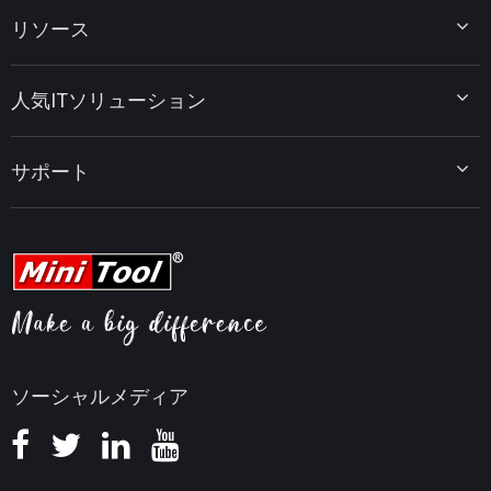
MiniTool Partition Wizard
リソース
MiniTool Power Data Recovery
MiniTool ShadowMaker
ディスクパーティションのヒント
MiniTool System Booster
人気ITソリューション
データ復元ヒント
MiniTool PDF Editor
データバックアップのヒント
MiniTool MovieMaker
Windows 10をWindows 11にアップグレード
PC高速化ヒント
MiniTool uTube Downloader
サポート
MiniTool ニュースセンター
PDF編集ヒント
MiniTool Video Converter
動画編集ヒント
MiniTool Screen Recorder
会社概要
YouTubeヒント
FAQセンター
ビデオ変換ヒント
ヘルプ
画面録画ヒント
返金ポリシー
知識ベース
ソーシャルメディア