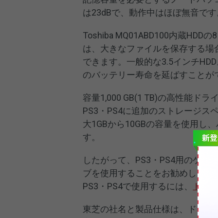
は23dBで、動作中はほぼ無音です
Toshiba MQ01ABD100内蔵H
は、大きなファイルを保存する場
できます。一般的な3.5インチH
のバッテリー寿命を延ばすことが
容量1,000 GB(1 TB)の高性能ド
PS3・PS4に追加のストレージ
大1GBから10GBの容量を使用し
す。
したがって、PS3・PS4用のゲームを保
ブを使用することをお勧めします。ただ
PS3・PS4で使用するには、
ドライ
東芝の社名と製品仕様は、ドライ