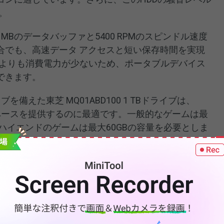
。
DDの8 MBのデータバッファと5400 RPMのスピンドル速度
合でも、高速データ アクセスと短い保存時間を実現
DDよりも消費電力が少ないため、ポータブルデバイス
できます。
ライブを備えた東芝 MQ01ABD100 1 TBドライブは、
スペースを提供するのに最適です。一般的なゲームは最
、ハイエンドのゲームは最大60GBの容量を必要としま
存する場合、Toshiba MQ01ABD100 1TBドライ
し、この東芝MQ01ABD100 1 TBドライブを
ブをFAT32にフォーマットする
必要があります。
ブの側面にあります。東芝のHDDには、アーム機構が