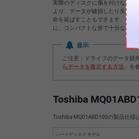
実際のディスクに傷を付けないよ
より、データが破損したり失われ
命を延ばすこともできます。この
に、コンパクトな形で十分なスペ
提示:
ご注意：ドライブのデータ損
らデータを復元する方法
」を
Toshiba MQ01AB
Toshiba MQ01ABD100の製品仕
ハードディスク モデル