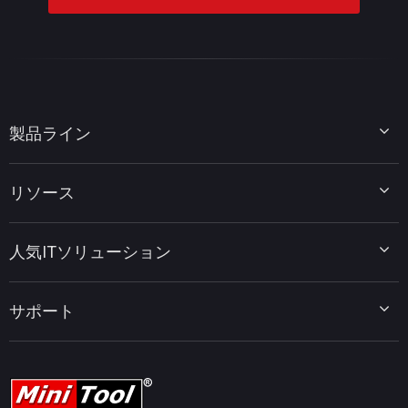
製品ライン
MiniTool Partition Wizard
リソース
MiniTool Power Data Recovery
MiniTool ShadowMaker
ディスクパーティションのヒント
MiniTool System Booster
人気ITソリューション
データ復元ヒント
MiniTool PDF Editor
データバックアップのヒント
MiniTool MovieMaker
Windows 10をWindows 11にアップグレード
PC高速化ヒント
MiniTool uTube Downloader
サポート
MiniTool ニュースセンター
PDF編集ヒント
MiniTool Video Converter
動画編集ヒント
MiniTool Screen Recorder
会社概要
YouTubeヒント
FAQセンター
ビデオ変換ヒント
ヘルプ
画面録画ヒント