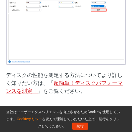
ディスクの性能を測定する方法についてより詳し
く知りたい方は、「
超簡単！ディスクパフォーマ
ンスを測定！
」をご覧ください。
この記事では、4TB WD Red NASハー
当社はユーザーエクスペリエンスを向上させるためCookieを使用してい
ドディスクドライブとその他のNASハ
ます。
Cookieポリシー
を読んで理解していただいた上で、続行をクリッ
クしてください。
続行
ードディスクドライブを紹介していま