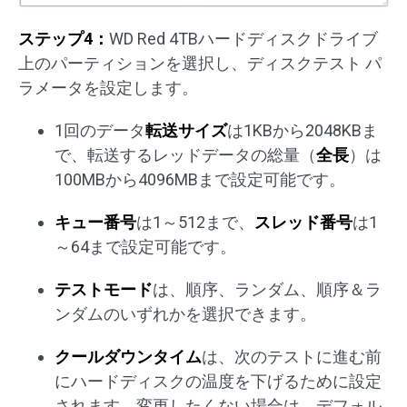
ステップ4：
WD Red 4TBハードディスクドライブ
上のパーティションを選択し、ディスクテスト パ
ラメータを設定します。
1回のデータ
転送サイズ
は1KBから2048KBま
で、転送するレッドデータの総量（
全長
）は
100MBから4096MBまで設定可能です。
キュー番号
は1～512まで、
スレッド番号
は1
～64まで設定可能です。
テストモード
は、順序、ランダム、順序＆ラ
ンダムのいずれかを選択できます。
クールダウンタイム
は、次のテストに進む前
にハードディスクの温度を下げるために設定
されます。変更したくない場合は、デフォル