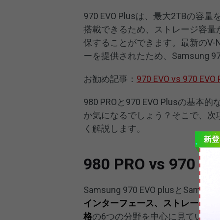
970 EVO Plusは、最大2TB
搭載できるため、ストレージ容量
保することができます。最新のV-
ーを提供されたため、Samsung 97
お勧め記事：
970 EVO vs 970 
980 PROと970 EVO Plu
か気になるでしょう？そこで、次項では、
く解説します。
980 PRO vs 970 EV
Samsung 970 EVO plusとSam
インターフェース、ストレージサ
格
の6つの分野を中心に見ていく