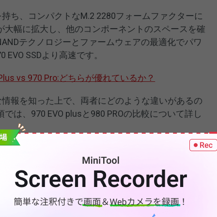
の容量を持ち、コンパクトなM.2 2280フォームファクターに
が大幅に拡大し、他のコンポーネントのスペースを確
NANDテクノロジーとファームウェアの最適化でパワ
0 EVO SSDより高速です。
EVO Plus vs 970 Pro:どちらが優れているか？
sの基本的な情報を知った上で、両者にどのような違いがあるの
970 EVO plusと980 PROの比較について詳し
O Plus
sung 980 PROの比較については、
フォームファクターと
イズとモデル、性能、耐久性、信頼性と保証期間、価
ことにします。