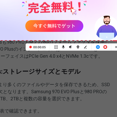
VO Plus:フォームファクターとインターフェ
70 EVO Plusのフォームファクタとインターフェイスについ
usも980 PROもM.2 2280のフォームファクタを採用し
O PlusのインターフェイスはPCIe Gen 3.0 x4とNVMe
ターフェイスはPCIe Gen 4.0 x4とNVMe 1.3cです。
O Plus:ストレージサイズとモデル
より多くのファイルやデータを保存できるため、SSD
す。Samsung 970 EVO Plusと980 PROの
、1TB、2TBと複数の容量を選択できます。
の表で確認できます。