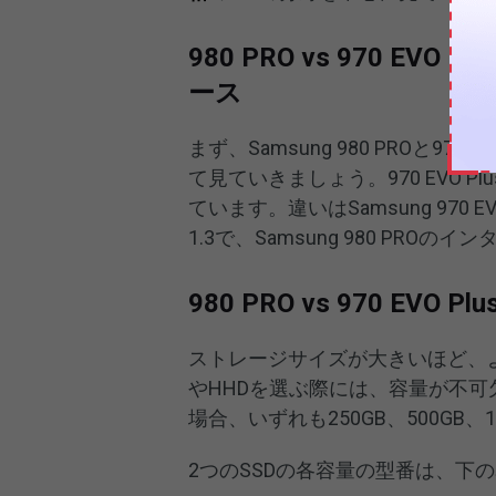
980 PRO vs 970 E
ース
まず、Samsung 980 PROと9
て見ていきましょう。970 EVO Pl
ています。違いはSamsung 970 EV
1.3で、Samsung 980 PROのイン
980 PRO vs 970 EV
ストレージサイズが大きいほど、
やHHDを選ぶ際には、容量が不可欠となりま
場合、いずれも250GB、500GB
2つのSSDの各容量の型番は、下