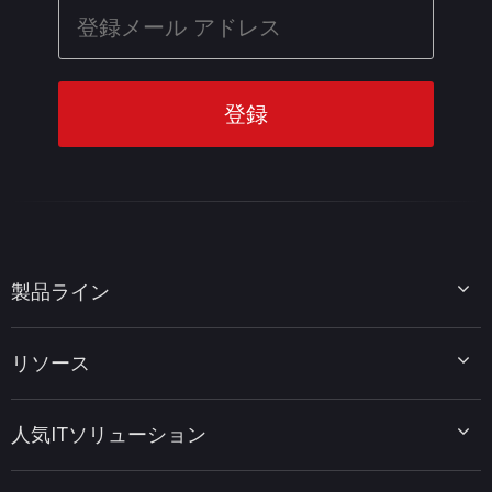
製品ライン
MiniTool Partition Wizard
リソース
MiniTool Power Data Recovery
MiniTool ShadowMaker
ディスクパーティションのヒント
MiniTool System Booster
人気ITソリューション
データ復元ヒント
MiniTool PDF Editor
データバックアップのヒント
MiniTool MovieMaker
Windows 10をWindows 11にアップグレード
PC高速化ヒント