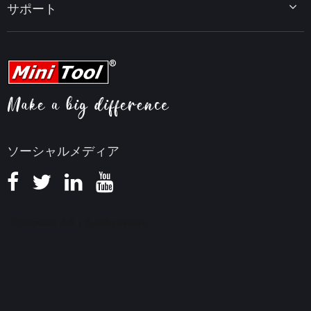
MiniTool uTube Downloader
サポート
MiniTool ニュースセンター
PDF編集ヒント
MiniTool Video Converter
動画編集ヒント
MiniTool Screen Recorder
会社概要
YouTubeヒント
FAQセンター
ビデオ変換ヒント
ヘルプ
画面録画ヒント
返金ポリシー
知識ベース
ソーシャルメディア