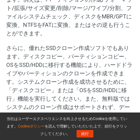
ト/拡張/サイズ変更/削除/マージ/ワイプ/分割、フ
ァイルシステムチェック、ディスクをMBR/GPTに
変換、NTFSをFATに変換、またはその逆も行うこ
とができます。
さらに、優れたSSDクローン作成ソフトでもあり
ます。ディスクコピー、パーティションコピー、
OSをSSD/HDDに移行する機能により、ハードドラ
イブやパーティションのクローンを作成できま
す。システムクローン作成を成功させるために、
「ディスクコピー」または「OSをSSD/HDDに移
行」機能を実行してください。また、無料版では
システムのクローン作成はサポートされず、デー
タ ディスクのコピーのみがサポートされることに
当社はユーザーエクスペリエンスを向上させるためCookieを使用してい
ご注意ください。
ます。
Cookieポリシー
を読んで理解していただいた上で、続行をクリッ
クしてください。
続行