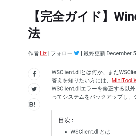
【完全ガイド】Windo
法
作者
Liz
|
フォロー
|
最終更新
December 5
WSClient.dllとは何か、またW
答えを知りたい方には、
MiniToo
WSClient.dllエラーを修正する以外
ってシステムをバックアップし、
目次 :
WSClient.dllとは