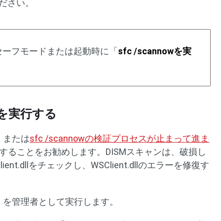
ださい。
セーフモードまたは起動時に「
sfc /scannowを実
。
ンを実行する
、または
sfc /scannowの検証プロセスが止まって進ま
行することをお勧めします。DISMスキャンは、破損し
lient.dllをチェックし、WSClient.dllのエラーを修復す
」を管理者として実行します。