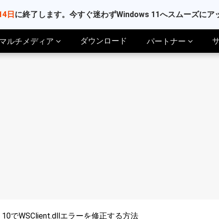
14日
に終了します。今すぐ迷わずWindows 11へスムーズに
ダウンロード
マルチメディア
パートナー
10でWSClient.dllエラーを修正する方法