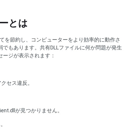
。
エラーとは
リ割り当てを節約し、コンピューターをより効率的に動作さ
弱でもあります。共有DLLファイルに何か問題が発生
セージが表示されます：
でのアクセス違反。
SClient.dllが見つかりません。
ん。