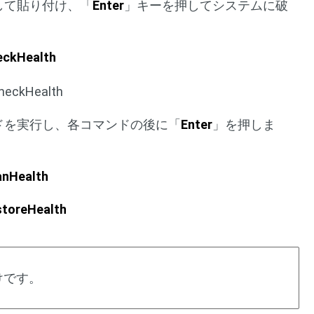
して貼り付け、「
Enter
」キーを押してシステムに破
eckHealth
ドを実行し、各コマンドの後に「
Enter
」を押しま
anHealth
storeHealth
けです。