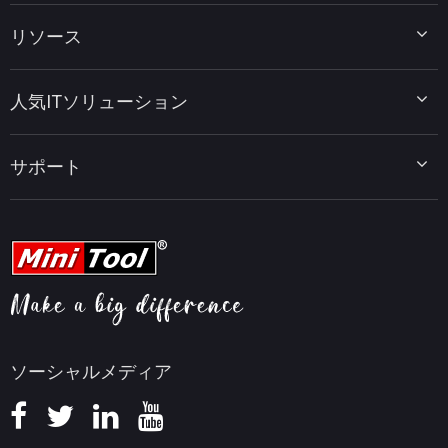
MiniTool Partition Wizard
リソース
MiniTool Power Data Recovery
MiniTool ShadowMaker
ディスクパーティションのヒント
MiniTool System Booster
人気ITソリューション
データ復元ヒント
MiniTool PDF Editor
データバックアップのヒント
MiniTool MovieMaker
Windows 10をWindows 11にアップグレード
PC高速化ヒント
MiniTool uTube Downloader
サポート
MiniTool ニュースセンター
PDF編集ヒント
MiniTool Video Converter
動画編集ヒント
MiniTool Screen Recorder
会社概要
YouTubeヒント
FAQセンター
ビデオ変換ヒント
ヘルプ
画面録画ヒント
返金ポリシー
知識ベース
ソーシャルメディア