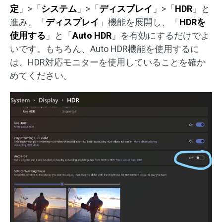
定
」>「
システム
」>「
ディスプレイ
」>「
HDR
」と
進み、「
ディスプレイ
」機能を展開し、「
HDRを
使用する
」と「
Auto HDR
」を有効にするだけでよ
いです。もちろん、Auto HDR機能を使用するに
は、HDR対応モニターを使用していることを確か
めてください。