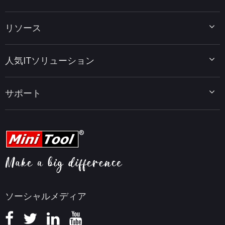
MiniTool Partition Wizard
リソース
MiniTool Power Data Recovery
MiniTool ShadowMaker
ディスクパーティションのヒント
MiniTool System Booster
人気ITソリューション
データ復元ヒント
MiniTool PDF Editor
データバックアップのヒント
MiniTool MovieMaker
Windows 10をWindows 11にアップグレード
PC高速化ヒント
MiniTool uTube Downloader
サポート
MiniTool ニュースセンター
PDF編集ヒント
MiniTool Video Converter
動画編集ヒント
MiniTool Screen Recorder
会社概要
YouTubeヒント
FAQセンター
ビデオ変換ヒント
ヘルプ
画面録画ヒント
返金ポリシー
知識ベース
ソーシャルメディア