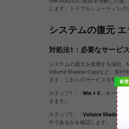
0x81000203の原因を理解し
します。トラブルシューティング
システムの復元 エラ
対処法1：必要なサービ
システムの復元を使用する場合、Microsof
Volume Shadow Copy
ます。これらのサービスを手動で
ステップ1：「
Win + S
」キーを押
きます。
ステップ2：「
Volume Shadow C
中であるかを確認します。