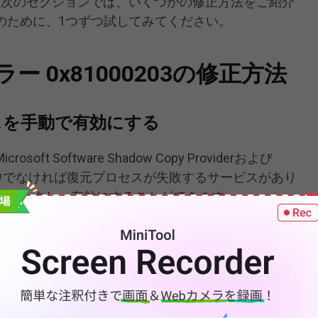
た後、次のセクションでは、いくつかの修正方法をご紹介
のために、1つずつ試してみてください。
ー 0x81000203の修正方法
スを手動で有効にする
t Software Shadow Copy Providerおよび
など、実行中でなければ復元プロセスが失敗するサービスがあり
チェックし、有効にすることができます。
して検索ボックスを開き、「
サービス
」と入力して開
opy
」サービスを見つけて、ダブルクリックして実行