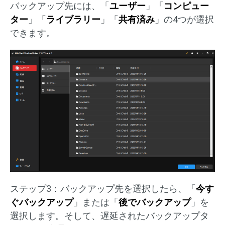
バックアップ先には、「
ユーザー
」「
コンピュー
ター
」「
ライブラリー
」「
共有済み
」の4つが選択
できます。
ステップ3：バックアップ先を選択したら、「
今す
ぐバックアップ
」または「
後でバックアップ
」を
選択します。そして、遅延されたバックアップタ