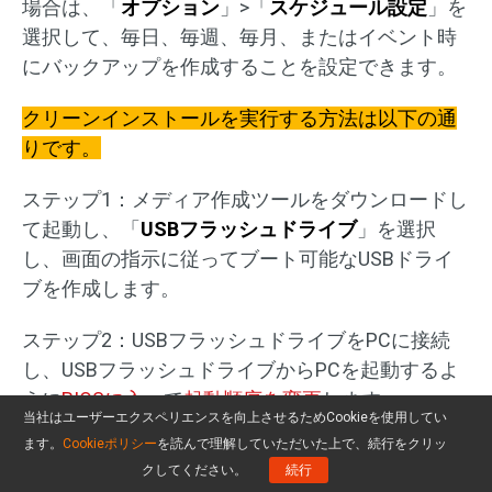
場合は、「
オプション
」>「
スケジュール設定
」を
選択して、毎日、毎週、毎月、またはイベント時
にバックアップを作成することを設定できます。
クリーンインストールを実行する方法は以下の通
りです。
ステップ1：メディア作成ツールをダウンロードし
て起動し、「
USBフラッシュドライブ
」を選択
し、画面の指示に従ってブート可能なUSBドライ
ブを作成します。
ステップ2：USBフラッシュドライブをPCに接続
し、USBフラッシュドライブからPCを起動するよ
うに
BIOSに入
って
起動順序を変更
します。
当社はユーザーエクスペリエンスを向上させるためCookieを使用してい
ます。
Cookieポリシー
を読んで理解していただいた上で、続行をクリッ
ステップ3：Windowsセットアップ画面で、ガイド
クしてください。
続行
に従って設定を行い、「
今すぐインストール
」を