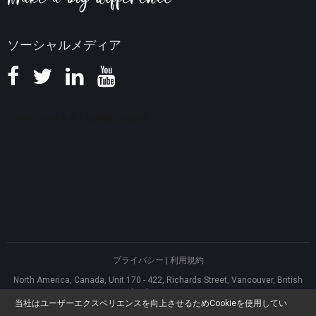
ソーシャルメディア
プライバシー
|
利用規約
North America, Canada, Unit 170 - 422, Richards Street, Vancouver, British
Columbia, V6B 2Z4
当社はユーザーエクスペリエンスを向上させるためCookieを使用してい
Asia, Hong Kong, Suite 820,8/F., Ocean Centre, Harbour City, 5 Canton Road,