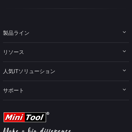
製品ライン
MiniTool Partition Wizard
リソース
MiniTool Power Data Recovery
MiniTool ShadowMaker
ディスクパーティションのヒント
MiniTool System Booster
人気ITソリューション
データ復元ヒント
MiniTool PDF Editor
データバックアップのヒント
MiniTool MovieMaker
Windows 10をWindows 11にアップグレード
PC高速化ヒント
MiniTool uTube Downloader
サポート
MiniTool ニュースセンター
PDF編集ヒント
MiniTool Video Converter
動画編集ヒント
MiniTool Screen Recorder
会社概要
YouTubeヒント
FAQセンター
ビデオ変換ヒント
ヘルプ
画面録画ヒント
返金ポリシー
知識ベース