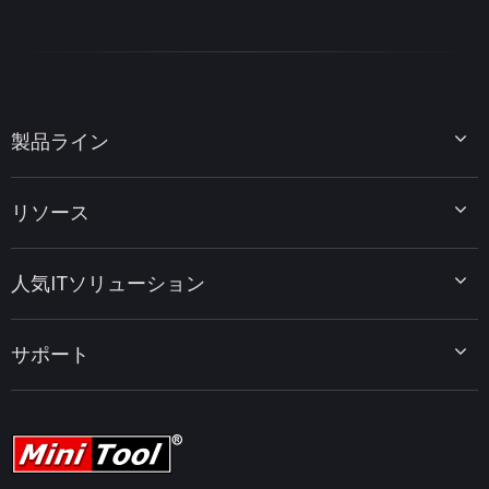
製品ライン
MiniTool Partition Wizard
リソース
MiniTool Power Data Recovery
MiniTool ShadowMaker
ディスクパーティションのヒント
MiniTool System Booster
人気ITソリューション
データ復元ヒント
MiniTool PDF Editor
データバックアップのヒント
MiniTool MovieMaker
Windows 10をWindows 11にアップグレード
PC高速化ヒント
MiniTool uTube Downloader
サポート
MiniTool ニュースセンター
PDF編集ヒント
MiniTool Video Converter
動画編集ヒント
MiniTool Screen Recorder
会社概要
YouTubeヒント
FAQセンター
ビデオ変換ヒント
ヘルプ
画面録画ヒント
返金ポリシー